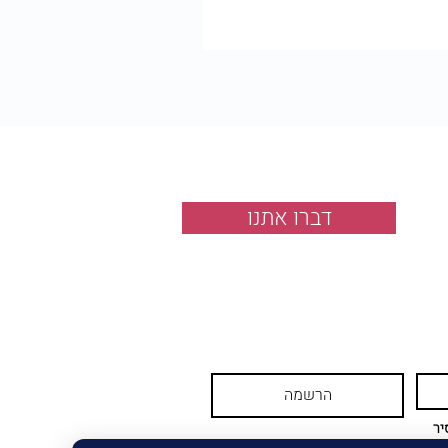
דברו אתנו
הרשמה
אני מאשר/ת קבלת דיוור במייל ו/או SMS וידוע לי כי אוכל להסיר 