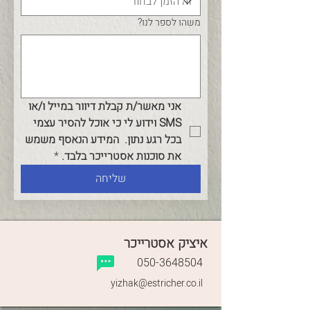
משהו לספר לנו?
אני מאשר/ת קבלת דיוור במייל ו/או 
SMS וידוע לי כי אוכל להסיר עצמי 
בכל רגע נתון.  המידע הנאסף משמש 
את סוכנות אסטרייכר בלבד.
*
שליחה
איציק אסטרייכר
050-3648504
yizhak@estricher.co.il