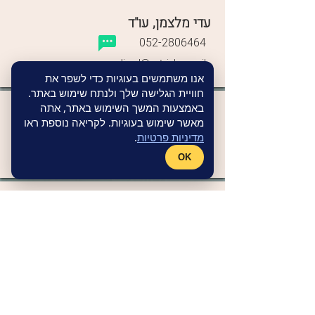
עדי מלצמן, עו"ד
052-2806464
adimel@estricher.co.il
אנו משתמשים בעוגיות כדי לשפר את
חוויית הגלישה שלך ולנתח שימוש באתר.
באמצעות המשך השימוש באתר, אתה
סיון ברנע
מאשר שימוש בעוגיות. לקריאה נוספת ראו
050-2700385
מדיניות פרטיות
.
sivanbar@estricher.co.il
OK
גיל לינג
054-7752575
gilli@estricher.co.il
הצטרפו לניוזלטר שלנו