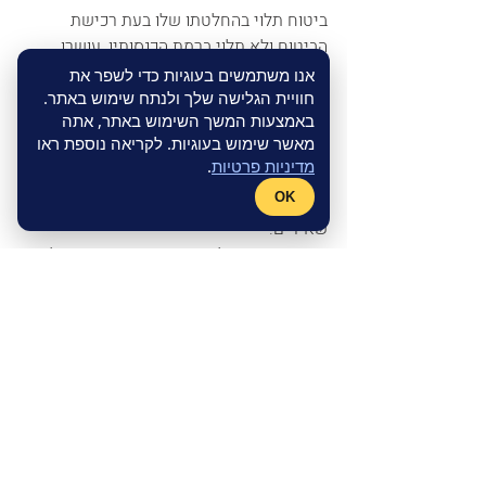
ביטוח תלוי בהחלטתו שלו בעת רכישת 
הביטוח ולא תלוי ברמת הכנסותיו, עושרו 
הפיננסי או כל פרמטר אחר.
אנו משתמשים בעוגיות כדי לשפר את
למשל, 
חוויית הגלישה שלך ולנתח שימוש באתר.
באמצעות המשך השימוש באתר, אתה
גבר בן 30 עם בת זוג וילדים, מבוטח ב
קרן 
מאשר שימוש בעוגיות. לקריאה נוספת ראו
פנסיה
 חדשה עם הכנסה חודשית של 10,000 
מדיניות פרטיות
.
₪, מפקיד 18.5% או 20.83% מן ההכנסה 
OK
לקרן, מסלול ביטוח 75% נכות ו- 100% 
שאירים.
במקרה מוות של אדם המבוטח בקרן תשלם 
קרן הפנסיה לאלמנה קצבת שאירים חודשית 
בסך 6,000 ₪ למשך כל חייה וליתום 4,000 ₪ 
בחודש עד הגיעו לגיל 21. (סך כול קצבאות 
השאירים לא יעלו על ההכנסה המבוטחת, 
10,000 ₪).
Image by from 
Freepik