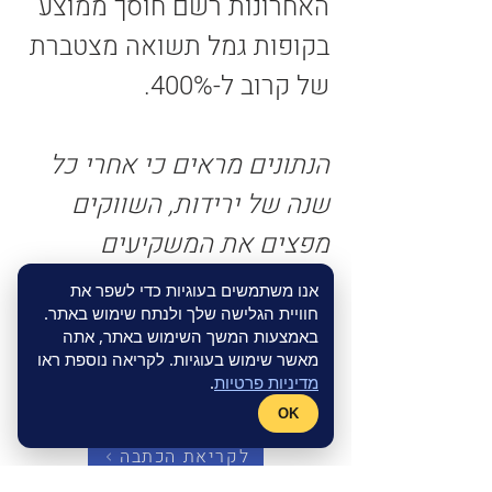
האחרונות רשם חוסך ממוצע 
בקופות גמל תשואה מצטברת 
של קרוב ל-400%. 
הנתונים מראים כי אחרי כל 
שנה של ירידות, השווקים 
מפצים את המשקיעים 
בעליות מרשימות 
 הסבלנות 
אנו משתמשים בעוגיות כדי לשפר את
חוויית הגלישה שלך ולנתח שימוש באתר.
שגילה הציבור במשברים 
באמצעות המשך השימוש באתר, אתה
הקודמים הוכיחה את עצמה 
מאשר שימוש בעוגיות. לקריאה נוספת ראו
מדיניות פרטיות
.
והשתלמה לו.
OK
לקריאת הכתבה