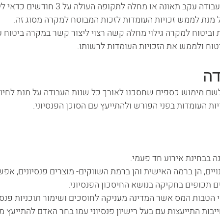
במקרה של אובדן כושר עבודה עקב תאונה או מחלה לתקו
ל מנת לממש זכויות העומדות לזכות המבוטח למקרה מסוג זה.
 וביטוח למקרה גילוי מחלה קשה רצוי ליצור קשר במקרה ביטוח ע
טוח ולממש את הזכויות העומדות לרשותו.
דה
שם מימוש כספים שחסכנו לאורך כל שנות העבודה על מנת לחיות 
ת העומדות בפני הפורש ולהתייעץ עם הסוכן הפנסיוני.
נה בבחינת אירוע חד פעמי.
ויים, הן ברמה האישית והן ברמת השווקים- מוצרים פנסיונים, אפ
ים תכופים בחקיקה בנושא החיסכון הפנסיוני.
 הטבות המס אשר המדינה מעניקה לחוסכים ושימור תוכניות פנסיו
בות התייעצות עם בעל רישיון פנסיוני עמו בחר האדם להתייעץ מ