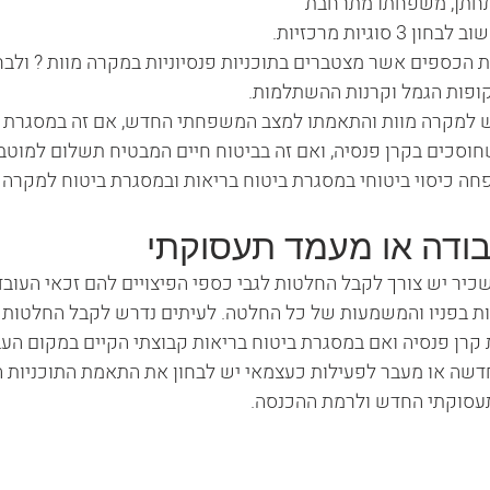
חתן, משפחתו מתרחבת 
סוגיות מרכזיות.
 הכספים אשר מצטברים בתוכניות פנסיוניות במקרה מוות ? ולבחו
קופות הגמל וקרנות ההשתלמות.
ש למקרה מוות והתאמתו למצב המשפחתי החדש, אם זה במסגרת ב
חוסכים בקרן פנסיה, ואם זה בביטוח חיים המבטיח תשלום למוטב
ה כיסוי ביטוחי במסגרת ביטוח בריאות ובמסגרת ביטוח למקרה 
בודה או מעמד תעסוקתי
כיר יש צורך לקבל החלטות לגבי כספי הפיצויים להם זכאי העובד 
ת בפניו והמשמעות של כל החלטה. לעיתים נדרש לקבל החלטות ל
קרן פנסיה ואם במסגרת ביטוח בריאות קבוצתי הקיים במקום העבו
שה או מעבר לפעילות כעצמאי יש לבחון את התאמת התוכניות הפ
עסוקתי החדש ולרמת ההכנסה.