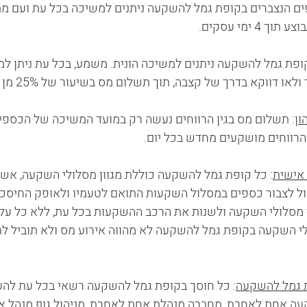
ים הנצברים בקופת גמל להשקעה ניתנים למשיכה בכל עת ועם מת
 ימי עסקים.
ופת גמל להשקעה ניתנים למשיכה הונית. משמע, בכל עת ניתן ל
וקא בדרך של קצבה, תוך תשלום מס בשיעור של 25% מן הרווח הריאלי.    
ון
: תשלום מס בגין הרווחים נעשה רק במועד המשיכה של הכספי
רווחים מושקעים מחדש בכל יום.
אישית
: כל קופת גמל להשקעה כוללת מגוון מסלולי השקעה, אש
כול לצבור כספים במסלול השקעות התואם לטעמיו ולאופק החיסכון
מסלולי השקעה ולשנות את הרכב ההשקעות בכל עת, ללא כל עלו
י השקעה בקופת גמל להשקעה לא מהווה אירוע מס ולא תוביל לת
ת גמל להשקעה
: כל חוסך בקופת גמל להשקעה רשאי בכל עת להע
ה אחת לאחרת, מחברה מנהלת אחת לאחרת, מניהול גוף מנהל אח