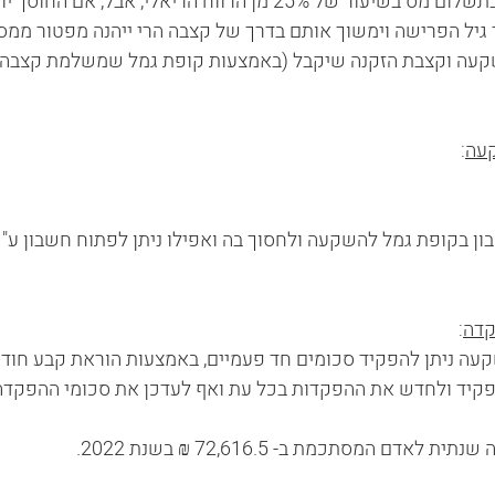
משיכת הכספים חייבת בתשלום מס בשיעור של 25% מן הרווח הריאלי, אב
יל הפרישה וימשוך אותם בדרך של קצבה הרי ייהנה מפטור ממס 
עה וקצבת הזקנה שיקבל (באמצעות קופת גמל שמשלמת קצבה) 
קעה
:
 בקופת גמל להשקעה ולחסוך בה ואפילו ניתן לפתוח חשבון ע"ש קטין. 
קדה
: 
ה ניתן להפקיד סכומים חד פעמיים, באמצעות הוראת קבע חודש
פקיד ולחדש את ההפקדות בכל עת ואף לעדכן את סכומי ההפקדה 
ם המסתכמת ב- 72,616.5 ₪ בשנת 2022.   