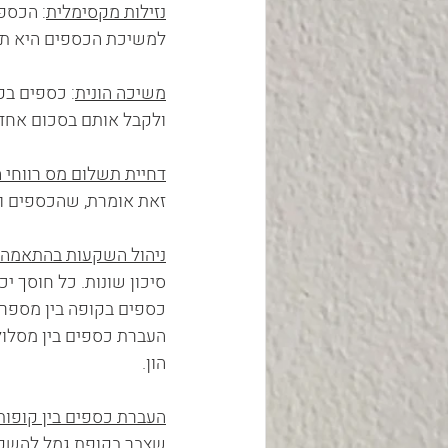
נזילות מקסימלית
: הכספ
למשיכת הכספים היא תבוצע תוך 4
משיכה הונית
: כספים בק
ולקבל אותם בסכום אחד ולאו דו
דחיית תשלום מס רווחי ה
זאת אומרת, שהכספים וה
ניהול השקעות בהתאמה 
סיכון שונות. כל חוסך י
כספים בקופה בין מספר 
העברת כספים בין מסלול
הון.
העברת כספים בין קופו
שצבר בקופת גמל להשקע