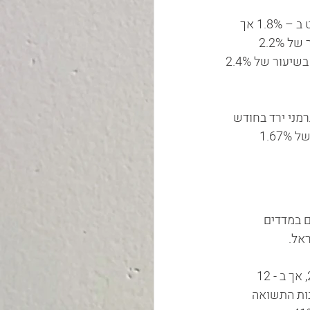
המדדים המובילים בארה"ב הציגו בחודש אוגוסט מגמה שלילית. מדד S&P500 ירד באוגוסט ב – 1.8% אך 
מראשית השנה משקף עליה בשיעור של 17.6%. מדד הנאסד"ק ירד בחודש אוגוסט בשיעור של 2.2% 
ומראשית השנה רושם עלייה נאה בשיעור של 34%. הדאו ג'ונס רשם בחודש אוגוסט ירידה בשיעור של 2.4% 
ילים בבורסות המרכזיות בעולם רשמו בחודש אוגוסט ירידות. ה -  DAX הגרמני ירד בחודש 
אוגוסט ב – 3% ומראשית השנה עלה ב – 13.8%, הנייקי 225 ירד  בחודש אוגוסט בשיעור של 1.67% 
ם במדדים 
אל.
מסלולי מניות בקרנות הפנסיה הניבו בחודש אוגוסט בממוצע תשואה שלילית של כ – 2.8%, אך ב - 12 
 של כ – 9.8%. ב- 3 השנים האחרונות התשואה 