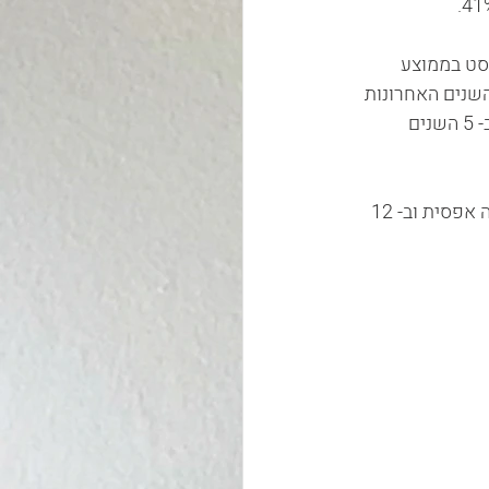
מטה הניבו בחודש אוגוסט בממוצע 
שלילית של כ – 0.2%, וב- 12 החודשים האחרונים תשואה חיובית של 7.5%. ב- 3 השנים האחרונות 
התשואה המצטברת הממוצעת של מסלולי השקעה לבני 50 ומטה הסתכמה בכ – 26.7% וב- 5 השנים 