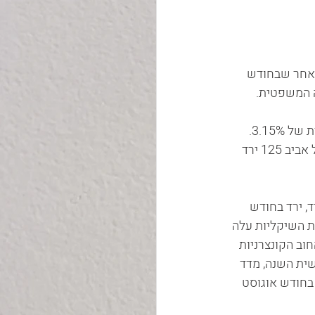
לאחר שבחודש 
 המשפטית. 
מדד ת"א 35 ירד בחודש אוגוסט בשיעור של 1.3% אך מתחילת השנה משקף תשואה חיובית של 3.15%. 
מדד ת"א 90 ירד בחודש אוגוסט ב – 0.3% ומראשית השנה עלה בשיעור של 3.8%. מדד תל אביב 125 ירד 
, ירד בחודש 
גרות החוב הממשלתיות השיקליות עלה 
ואה חיובית של 0.4%. מדדי אגרות החוב הקונצרניות 
 קלות. מדד תל בונד 20 עלה ב – 0.2% באוגוסט ו – 3.2% מראשית השנה, מדד 
ב – 0.3% ומראשית השנה עלה ב – 3.8% ומדד תל בונד 60 עלה בחודש אוגוסט 