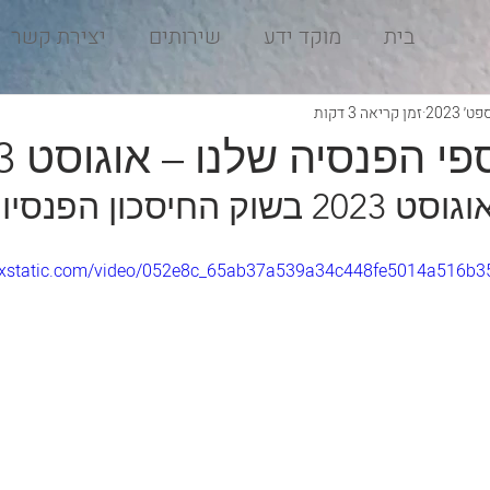
בית
מוקד ידע
שירותים
יצירת קשר
זמן קריאה 3 דקות
 הפנסיה שלנו – אוגוסט 2023 ?
החיסכון הפנסיוני
.wixstatic.com/video/052e8c_65ab37a539a34c448fe5014a516b3