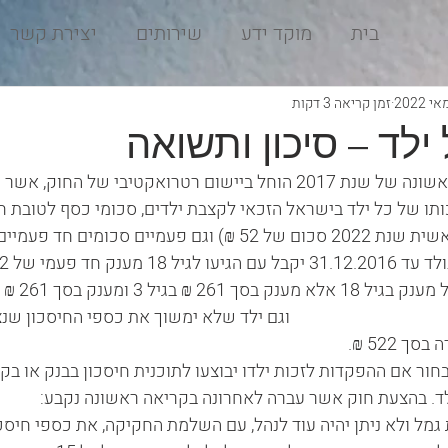
בית
מוקד ידע
שירותים
יצירת קשר
זמן קריאה 3 דקות
 ילד – סיכון ותשואה
במהלך מחצית השנה הראשונה של שנת 2017 הוחל ביישום רטרואקטיבי של ה
ותו של כל ילד בישראל הזכאי לקצבת ילדים, סכומי כסף לטובת חיס
50 ₪ מידי חודש (מאז ראשית שנת 2022 סכום של 52 ₪) וגם פעמיים סכומים חד 
לאחר 1.1.2017 לא 
                                              וגם ילד שלא ימשוך את כספי החיסכון
גיל 21 יקבל מענק התמדה בסך 522 ₪.                                                                              
ור אם ההפקדות לזכות ילדו יבוצעו לתוכנית חיסכון בבנק או בקו
הצעת חוק אשר עברה לאחרונה בקריאה ראשונה נקבע:                       
מל ולא ניתן יהיה עוד לנהל, עם השלמת החקיקה, את כספי חיסכון