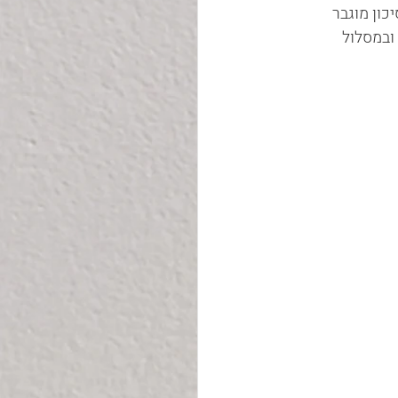
פים סיכון מוגבר 
ה היהודית נוהלו כ- 2.7 מיליארד ₪ ובמסלול 