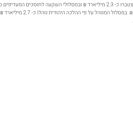
המעדיפים סיכון בינוני הצטברו כ- 2.3 מיליארד ₪ ובמסלולי השקעה לחוסכים המעדי
הצטברו כ- 4.8 מיליארד ₪. במסלול המנוהל על פי ההלכ