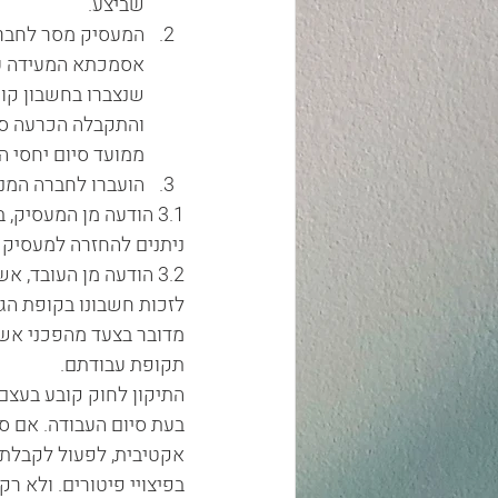
שביצע.  
המעסיק מסר לחברה
אסמכתא המעידה על
שנצברו בחשבון קופ
והתקבלה הכרעה סו
ממועד סיום יחסי הע
הועברו לחברה המנ
3.1 הודעה מן המעסיק
ניתנים להחזרה למעסיק ע
3.2 הודעה מן העובד,
לזכות חשבונו בקופת הג
מדובר בצעד מהפכני אש
תקופת עבודתם.  
התיקון לחוק קובע בעצם
בעת סיום העבודה. אם ס
אקטיבית, לפעול לקבלת 
בפיצויי פיטורים. ולא ר