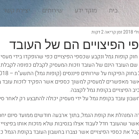
בית
מוקד ידע
שירותים
יצירת קשר
זמן קריאה 2 דקות
י הפיצויים הם של העובד
חוק קופות גמל ונקבע שכספי הפיצויים כפי שהופקדו בידי מעסיק
 שם העובד הינם של העובד וזכות המעסיק לקבלם כפופה לקבלת פ
אשר מאפשרים למעסיק למשוך כספים אשר הפקיד לזכות עובד ב
יב הפיצויים בקופת גמל לקצבה. 
שבון עובד בקופת גמל על ידי מעסיק יכולה להתבצע רק לאחר סיו
 המנהלת את קופת הגמל, בתוך ארבעה חודשים ממועד סיום יחסי
שר שהעובד חדל לעבוד אצלו בנסיבות שלא מזכות אותו בפיצויי פ
בל את כספי הפיצויים אשר נצברו בחשבון העובד בקופת הגמל כ