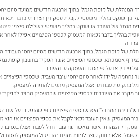
 המנהלת של קופת הגמל, בתוך ארבעה חודשים ממועד סיום יחסי
 כך שנקט בהליך משפטי לקבלת פסק דין הצהרתי בדבר זכאותו ל
ת הגמל של העובד או שנקט בהליך משפטי לשלילת פיצויי פיטורי
פית בהליך בדבר זכאות המעסיק לכספי הפיצויים אפילו לאחר א
בודה.  
הלת של קופת הגמל, בתוך ארבעה חודשים מסיום יחסי העבודה ה
, בצירוף אסמכתא, שכספי הפיצויים אשר הפקיד בחשבון קופת גמל
ל פי דין או על פי הסכם העסקה עם העובד. 
 אשר נחתמה על ידו לאחר סיום יחסי עובד מעביד, שכספי הפיצויים 
מל בתקופת עבודתו  אצל המעסיק ניתנים להחזרה למעסיק. 
ר מקרב את העובדים לכספי הפיצויים שהמעסיק מחויב להפקיד 
 ש"ברירת המחדל" היא שכספי הפיצויים כפי שהופקדו על שם העו
בור המעסיק שאין העובד זכאי לקבל את כספי הפיצויים אז הוא ז
פסק דין הצהרתי אשר מאשר שהעובד חדל לעבוד אצלו בנסיבות ש
ק לפעול. אלא החוק קוצב לוחות זמנים בהם יכול המעסיק לנסות ול