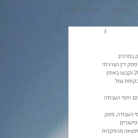
ניוזלטר
שיתופי פעולה
 במרכיב 
סק דין הצהרתי.
במסגרת תיקון מספר 21 בחוק הפיקוח על שירותים פיננסים (קופות גמל) התשע"ח – 2018 נקבעו באופן 
קופת גמל 
ם יחסי העבודה 
 העבודה, פסק 
יטורים 
תוצאה מהפקדות 