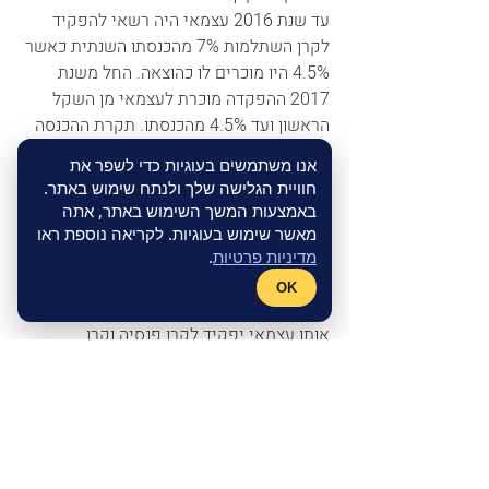
עד שנת 2016 עצמאי היה רשאי להפקיד 
לקרן השתלמות 7% מהכנסתו השנתית כאשר 
4.5% היו מוכרים לו כהוצאה. החל משנת 
2017 ההפקדה מוכרת לעצמאי מן השקל 
הראשון ועד 4.5% מהכנסתו. תקרת ההכנסה 
לעצמאי המפקיד בשנת 2017 לקרן 
אנו משתמשים בעוגיות כדי לשפר את
השתלמות היא 260,000 ₪ כאשר שיעור 
חוויית הגלישה שלך ולנתח שימוש באתר.
ההפקדה לצורך הכרה בהוצאה הוא 4.5% 
באמצעות המשך השימוש באתר, אתה
משמע סכום ההפקדה המרבי הוא 11,700 ₪.
מאשר שימוש בעוגיות. לקריאה נוספת ראו
החכם הוא עצמאי הרואה פני עתיד, אשר 
מדיניות פרטיות
.
הציב לו למטרה לשמר את רמת חיו גם 
OK
בפנסיה כפי שהייתה במהלך שנות העבודה. 
אותו עצמאי יפקיד לקרן פנסיה וקרן 
השתלמות בהתאם להכנסתו בפועל על מנת 
לייצר עתיד פנסיוני ורוד יותר.לקרן פנסיה 
יפקיד 16.5% מהכנסתו השנתית. 
לקרן השתלמות יפקיד 7% מהכנסתו השנתית 
כאשר עד תקרת ההפקדה השנתית של 