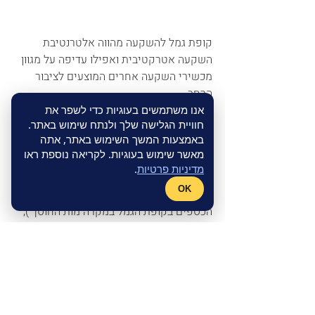
קופת גמל להשקעה מהווה אלטרנטיבת 
השקעה אטרקטיבית ואפילו עדיפה על מגוון 
מכשירי השקעה אחרים המוצעים לציבור 
הרחב. 
אנו משתמשים בעוגיות כדי לשפר את
חוויית הגלישה שלך ולנתח שימוש באתר.
היכולת לנהל את הכספים ברמות סיכון שונות 
באמצעות המשך השימוש באתר, אתה
תוך יצירת חשיפה לסיכון בהתאם להעדפות 
מאשר שימוש בעוגיות. לקריאה נוספת ראו
של כל חוסך, היכולת להפקיד בהיקף ובעיתוי 
מדיניות פרטיות
.
המתאימים לכל חוסך, האפשרות למנות 
OK
מוטבים ( אלה שיהיו זכאים לקבל את 
הכספים בקופת הגמל במקרה מות החוסך ), 
העובדה שמס רווחי הון ככל שבו חייב החוסך, 
משולם רק במועד בו ימשוך את הכספים מן 
הקופה ולא בכל פעולה של הפקדה או אפילו 
העברה בין מסלולי השקעה בקופה, 
האפשרות ליהנות ממסלול פטור ממס רווחי 
הון (אם החוסך יותיר את הכספים בקופה עד 