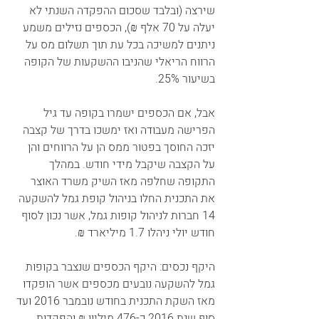
שירצה (ובלבד שסכום ההפקדה השנתי לא 
יעלה על 70 אלף ₪), הכספים נזילים משמע 
ניתנים למשיכה בכל עת תוך תשלום מס על 
הרווח הריאלי שהניבו ההשקעות של הקופה 
בשיעור 25%.  
אבל, אם הכספים ישמרו בקופה עד גיל 
הפרישה מעבודה ואז ימשכו בדרך של קצבה 
יזכה החוסך בפטור ממס הן על הרווחים והן 
על הקצבה שיקבל מידי חודש. במהלך 
התקופה שחלפה מאז השיק משרד האוצר 
את התכנית החלו בניהול קופת גמל להשקעה 
14 חברות לניהול קופות גמל, אשר נכון לסוף 
חודש יולי ניהלו 1.7 מיליארד ₪. 
היקף נכסים: היקף הכספים שנצבר בקופות 
גמל להשקעה נובעים מכספים אשר הופקדו 
מאז השקת התכנית בחודש נובמבר 2016 ועד 
סוף שנת 2016 כ-476 מיליון ₪ והפקדות 