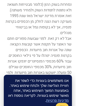
נסחרות בשוק ההון (כלומר מבטיחות תשואה 
ולא נתונות לתנודות השוק ולמחיר משתנה). 
זאת אומרת מדינת ישראל מאז שנת 1995 
מעניקה רשת הגנה לחלק מן הכספים בקרנות 
פנסיה, אך לא בקופות גמל או בביטוחי 
מנהלים.
אבל לא רק זאת. לפני שבועות ספורים חתם 
שר האוצר על תקנות אשר קובעות הקצאה 
שונה של אגרות חוב מיועדות. הכספים 
בקרנות פנסיה ינוהלו על פי גילאי החוסכים. 
עבור 60% מכספי הפנסיונרים יונפקו אגרות 
חוב מיועדות, 30% מכספי החוסכים שגילם 
50 ומעלה יושקעו באגרות חוב מיועדות  ולמי 
לא נשאר ? לצעירים אשר גילם נמוך מ-50 
אנו משתמשים בעוגיות כדי לשפר את
לא יינתנו אגרות חוב מיועדות וכספיהם כולם 
חוויית הגלישה שלך ולנתח שימוש באתר.
יושקעו בשוק ההון. זו הפלייה על רקע גיל. 
באמצעות המשך השימוש באתר, אתה
אבל יותר מזה. מדוע פנסיונר או אדם אשר 
מאשר שימוש בעוגיות. לקריאה נוספת ראו
מדיניות פרטיות
.
חצה את גיל 50 וחוסך בקופת גמל לא זכאי 