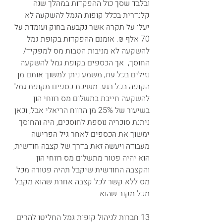
ובלבד שסך כול ההפקדות במהלך שנה 
קלנדרית בכלל קופות הגמל להשקעה לא 
יעלו על תקרה אשר נקבעה בחוק ועומדת על 
70 אלף ₪. אומנם ההפקדות בקופת גמל 
להשקעה לא מניבות הטבות מס למפקיד/ 
החוסך,  אך הכספים בקופת גמל להשקעה 
נזילים בכל עת, משמע ניתן למשוך אותם מן 
הקופה בכל רגע. משיכת כספים מקופת גמל 
להשקעה חייבת בתשלום מס רווחי הון 
בשיעור של 25% מן הרווח הריאלי אבל, וכאן 
ניתנת סוכריה נוספת לחוסכים, היה והחוסך 
ימשוך את הכספים לאחר גיל הפרישה 
מעבודה ויעשה זאת בדרך של קצבה חודשית, 
הוא יהיה פטור מתשלום מס רווחי הון 
והקצבה החודשית שיקבל תהיה פטורה מכל 
מס ללא קשר לכל קצבה אחרת שהוא מקבל 
מכל מקור שהוא.
13 חברות לניהול קופות גמל החליטו להרים 