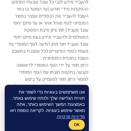
להעביר מידע לגבי כל עובד שבעדו הופסקו 
ההפקדות מידי חודש (עד המועד בו בחר 
העובד להעביר את הכספים שצבר במוצר 
הפנסיוני לגוף מנהל אחר או עד סיום יחסי 
עובד מעביד) תוך ציון סיבת הפסקת 
התשלומים ולהעביר מידע בעת סיום יחסי 
עובד מעביד תוך מתן הודעה לגוף המוסדי על 
מעמד כספי הפיצויים ככל שנצברו בחשבון 
העובד בתכנית הפנסיונית. 
היזון חוזר על ידי הגוף המוסדי: לראשונה 
נקבעה בתקנות חובתו של הגוף המוסדי 
למסור היזון חוזר למעסיק על ביצוע 
ההפקדות שזה ביצע ועל המידע שמסר לגוף 
אנו משתמשים בעוגיות כדי לשפר את
המוסדי. 
חוויית הגלישה שלך ולנתח שימוש באתר.
באמצעות המשך השימוש באתר, אתה
על מנת להקל על מעסיקים בביצוע החובות 
מאשר שימוש בעוגיות. לקריאה נוספת ראו
המוטלות עליהם נקבע שתחילה יידרשו 
מדיניות פרטיות
.
מעסיקים של 100 עובדים ומעלה לפעול 
OK
כאמור ממשכורת חודש ינואר, דהיינו 