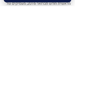
מראשית חודש פברואר 2016, מעסיקים של 
50 עד 100 עובדים נדרשים לפעול כנדרש 
בתקנות החל מחודש יולי 2016 ומעסיקים 
של פחות מ- 50 עובדים נדרשים ליישם את 
ההוראות בראשית שנת 2017. 
יישום ההוראות החדשות מחייב הקצאת 
משאבים מצד המעסיק לשם בניית מתכונת 
הדיווח האחיד אך יחד עם זאת בעתיד צפוי 
לשרור שוק מסודר הרבה יותר לטובת כולם, 
המעסיקים, החוסכים וגם הגופים המנהלים.
פורסם ב"משאבים"
הארכיון