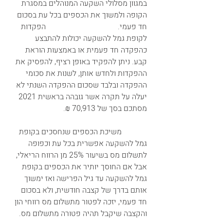
במגוון מסלולי השקעה המנוהלים במסגרת 
הקופה ולמשוך את הכספים בכל עת בסכום 
חד פעמי.                                     הפקדות 
לקופת גמל להשקעה יכולות להתבצע 
כהפקדה חד פעמית או באמצעות הוראת 
קבע. ניתן להפקיד באופן רציף, להפסיק את 
ההפקדות ולחדש אותן, לשנות את סכומי 
ההפקדה ובלבד שסכום ההפקדה השנתי לא 
יעלה על תקרה אשר גובהה בראשית 2021 
מסתכם בסך של 70,913 ₪.                            
             משיכת הכספים שנחסכים בקופת 
גמל להשקעה אפשרית בכל עת וכפופה 
לתשלום מס בשיעור 25% מן הרווח הריאלי, 
אבל אם החוסך יותיר את הכספים בקופת 
גמל להשקעה עד גיל הפרישה ואז ימשוך 
אותם בדרך של קצבה חודשית, ולא בסכום 
חד פעמי, יזכה לפטור מתשלום מס רווחי הון 
והקצבה שיקבל תהיה פטורה מתשלום מס.     