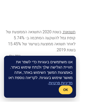
תשואות:
 בשנת 2020 התשואה הממוצעת של 
קופת גמל להשקעה הסתכמה ב- 5.74% 
לאחר תשואה ממוצעת בשיעור של 15.45% 
בשנת 2019.                                                   
                                                       יחד עם 
זאת מגוון מסלולי ההשקעה בקופות גמל 
אנו משתמשים בעוגיות כדי לשפר את
חוויית הגלישה שלך ולנתח שימוש באתר.
להשקעה, רמות הסיכון השונות גרמו לשונות 
באמצעות המשך השימוש באתר, אתה
גדולה מאוד בתשואות שהשיגו החוסכים.
מאשר שימוש בעוגיות. לקריאה נוספת ראו
מדיניות פרטיות
.
OK
קופת גמל להשקעה הינה מוצר אטרקטיבי 
בזכות היכולת להפקיד במועד ובהיקף 