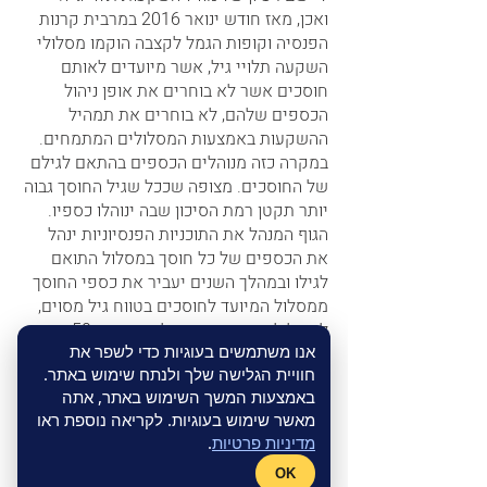
ואכן, מאז חודש ינואר 2016 במרבית קרנות 
הפנסיה וקופות הגמל לקצבה הוקמו מסלולי 
השקעה תלויי גיל, אשר מיועדים לאותם 
חוסכים אשר לא בוחרים את אופן ניהול 
הכספים שלהם, לא בוחרים את תמהיל 
ההשקעות באמצעות המסלולים המתמחים. 
במקרה כזה מנוהלים הכספים בהתאם לגילם 
של החוסכים. מצופה שככל שגיל החוסך גבוה 
יותר תקטן רמת הסיכון שבה ינוהלו כספיו. 
הגוף המנהל את התוכניות הפנסיוניות ינהל 
את הכספים של כל חוסך במסלול התואם 
לגילו ובמהלך השנים יעביר את כספי החוסך 
ממסלול המיועד לחוסכים בטווח גיל מסוים, 
למשל לחוסכים אשר גילם נמוך מ- 50, 
אנו משתמשים בעוגיות כדי לשפר את
למסלול המיועד לחוסכים בגיל מבוגר יותר, 
חוויית הגלישה שלך ולנתח שימוש באתר.
למשל למסלול השקעות המיועד לחסכים בני 
באמצעות המשך השימוש באתר, אתה
50 עד 60, כאשר החוסך חוצה את גיל 50.      
מאשר שימוש בעוגיות. לקריאה נוספת ראו
מדיניות פרטיות
.
קופת גמל בניהול אישי:
  היא קופת גמל 
OK